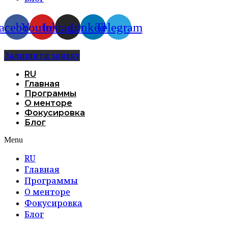
acebook
Youtube
Instagram
Linkedin
Telegram
Залишити заявку
RU
Главная
Программы
О менторе
Фокусировка
Блог
Menu
RU
Главная
Программы
О менторе
Фокусировка
Блог