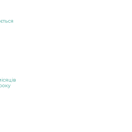
ається
місяців
року