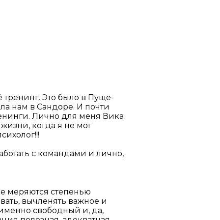
 тренинг. Это было в Пуще-
ла нам в Сандоре. И почти
енинги. Лично для меня Вика
жизни, когда я не мог
сихолог!!!
работать с командами и лично,
не меряются степенью
вать, вычленять важное и
именно свободный и, да,
ция полезная, адекватная