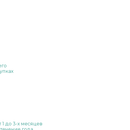
его
упках
1 до 3-х месяцев
течение года