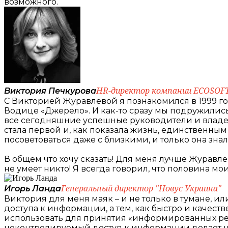
возможного.
HR-директор компании ECOSOF
Виктория Печкурова
С Викторией Журавлевой я познакомился в 1999 год
Водице «Джерело». И как-то сразу мы подружились.
все сегодняшние успешные руководители и владел
стала первой и, как показала жизнь, единственным
посоветоваться даже с близкими, и только она знал
В общем что хочу сказать! Для меня лучше Журавлев
не умеет никто! Я всегда говорил, что половина мо
Генеральный директор "Новус Украина"
Игорь Ланда
Виктория для меня маяк – и не только в тумане, 
доступа к информации, а тем, как быстро и качест
использовать для принятия «информированных реш
неконтролируемый доступ к информации делает на