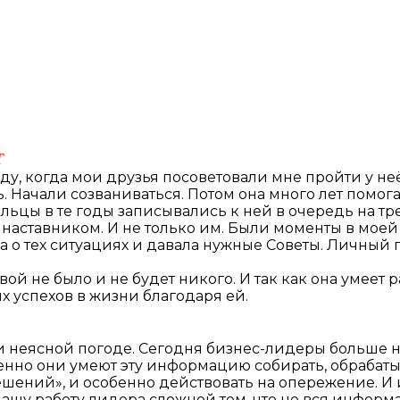
T
у, когда мои друзья посоветовали мне пройти у неё
 Начали созваниваться. Потом она много лет помога
ьцы в те годы записывались к ней в очередь на тр
 наставником. И не только им. Были моменты в моей 
а о тех ситуациях и давала нужные Советы. Личный п
ой не было и не будет никого. И так как она умеет 
их успехов в жизни благодаря ей.
или неясной погоде. Сегодня бизнес-лидеры больше 
венно они умеют эту информацию собирать, обрабаты
ений», и особенно действовать на опережение. И 
шу работу лидера сложной тем, что не вся информа