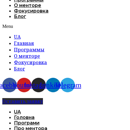
О менторе
Фокусировка
Блог
Menu
UA
Главная
Программы
О менторе
Фокусировка
Блог
acebook
Youtube
Instagram
Linkedin
Telegram
Оставить заявку
UA
Головна
Програми
Про ментора