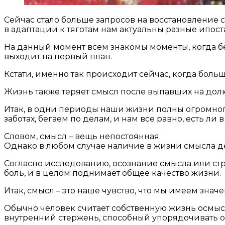
Сейчас стало больше запросов на восстановление с
в адаптации к тяготам нам актуальны разные ипост
На данный момент всем знакомы моменты, когда б
выходит на первый план.
Кстати, именно так происходит сейчас, когда бол
Жизнь также теряет смысл после выпавших на долю
Итак, в одни периоды наши жизни полны огромног
заботах, бегаем по делам, и нам все равно, есть ли 
Словом, смысл – вещь непостоянная.
Однако в любом случае наличие в жизни смысла де
Согласно исследованию, осознание смысла или ст
боль, и в целом поднимает общее качество жизни.
Итак, смысл – это наше чувство, что мы имеем зна
Обычно человек считает собственную жизнь осмысл
внутренний стержень, способный упорядочивать 