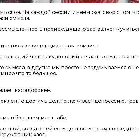
мыслов. На каждой сессии имеем разговор о том, чт
аси смысла.
ессмысленность происходящего заставляет мучитьс
ьшинство в экзистенциальном кризисе.
 трагедий человеку, который отчаянно пытается пон
о смысла, в другие мы просто не задумываемся о н
в мире что-то большее.
лает нас здоровее.
ремление достичь цели сглаживает депрессию, тре
чение в большем масштабе.
енной, когда в ней есть ценность сверх повседневн
окружающий хаос.