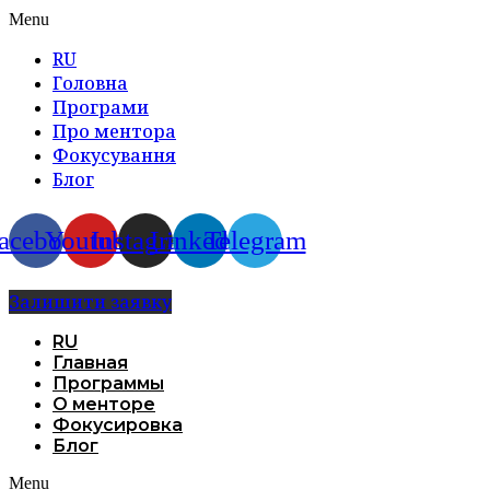
Menu
RU
Головна
Програми
Про ментора
Фокусування
Блог
acebook
Youtube
Instagram
Linkedin
Telegram
Залишити заявку
RU
Главная
Программы
О менторе
Фокусировка
Блог
Menu