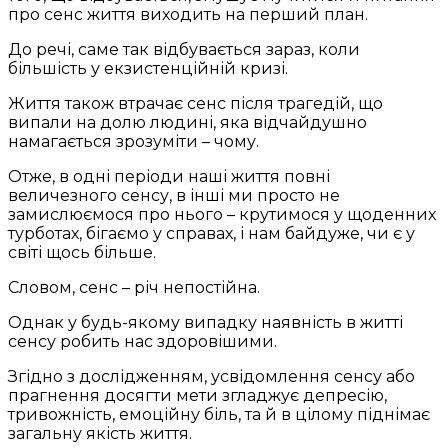
про сенс життя виходить на перший план.
До речі, саме так відбувається зараз, коли
більшість у екзистенційній кризі.
Життя також втрачає сенс після трагедій, що
випали на долю людині, яка відчайдушно
намагається зрозуміти – чому.
Отже, в одні періоди наші життя повні
величезного сенсу, в інші ми просто не
замислюємося про нього – крутимося у щоденних
турботах, бігаємо у справах, і нам байдуже, чи є у
світі щось більше.
Словом, сенс – річ непостійна.
Однак у будь-якому випадку наявність в житті
сенсу робить нас здоровішими.
Згідно з дослідженням, усвідомлення сенсу або
прагнення досягти мети згладжує депресію,
тривожність, емоційну біль, та й в цілому піднімає
загальну якість життя.