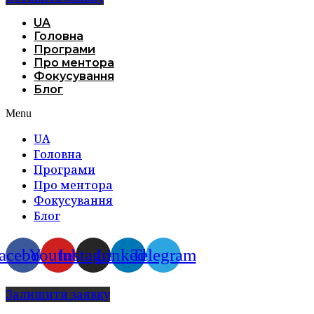
UA
Головна
Програми
Про ментора
Фокусування
Блог
Menu
UA
Головна
Програми
Про ментора
Фокусування
Блог
acebook
Youtube
Instagram
Linkedin
Telegram
Залишити заявку