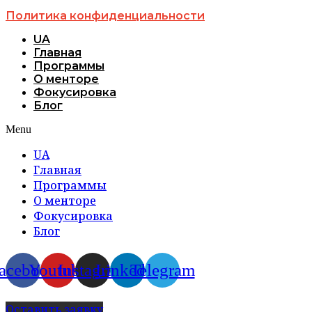
Политика конфиденциальности
UA
Главная
Программы
О менторе
Фокусировка
Блог
Menu
UA
Главная
Программы
О менторе
Фокусировка
Блог
acebook
Youtube
Instagram
Linkedin
Telegram
Оставить заявку