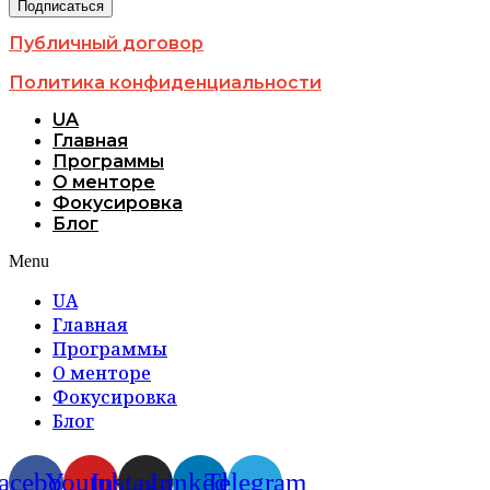
Публичный договор
Политика конфиденциальности
UA
Главная
Программы
О менторе
Фокусировка
Блог
Menu
UA
Главная
Программы
О менторе
Фокусировка
Блог
acebook
Youtube
Instagram
Linkedin
Telegram