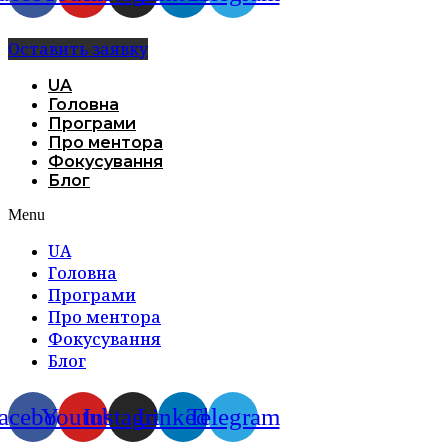
Оставить заявку
UA
Головна
Програми
Про ментора
Фокусування
Блог
Menu
UA
Головна
Програми
Про ментора
Фокусування
Блог
acebook
Youtube
Instagram
Linkedin
Telegram