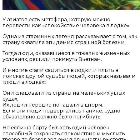
У азиатов есть метафора, которую можно
перевести как «спокойствие человека в лодке».
Одна из старинных легенд рассказывает о том, как
страну охватила эпидемия страшной болезни.
Тогда люди, оказавшиеся в тяжелых жизненных
условиях, решили покинуть Вьетнам.
И многие стали садиться в лодки и плыть в
поисках другой судьбы людей, которых называли
«люди в лодках».
Они следовали из страны на маленьких утлых
судах.
Их лодки нередко попадали в шторм.
Если эти люди подвергались панике, судно
обязательно должно было погибнуть.
Но если на борту был хоть один человек,
способный сохранять спокойствие и мыслить
трезво, то благодаря ему люди могли выстоять.