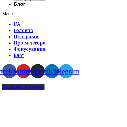
Блог
Menu
UA
Головна
Програми
Про ментора
Фокусування
Блог
acebook
Youtube
Instagram
Linkedin
Telegram
Залишити заявку