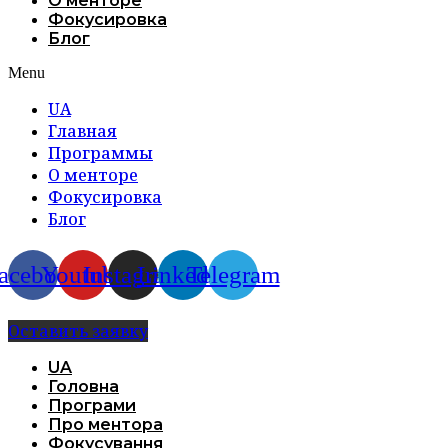
О менторе
Фокусировка
Блог
Menu
UA
Главная
Программы
О менторе
Фокусировка
Блог
acebook
Youtube
Instagram
Linkedin
Telegram
Оставить заявку
UA
Головна
Програми
Про ментора
Фокусування