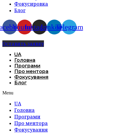
Фокусировка
Блог
acebook
Youtube
Instagram
Linkedin
Telegram
Оставить заявку
UA
Головна
Програми
Про ментора
Фокусування
Блог
Menu
UA
Головна
Програми
Про ментора
Фокусування