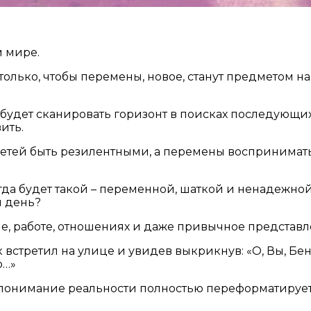
м мире.
только, чтобы перемены, новое, станут предметом н
 будет сканировать горизонт в поисках последующи
ить.
етей быть резилентными, а перемены воспринимать 
гда будет такой – переменной, шаткой и ненадежной
н день?
е, работе, отношениях и даже привычное представле
встретил на улице и увидев выкрикнув: «О, Вы, Бене
ю…»
 понимание реальности полностью переформатируе