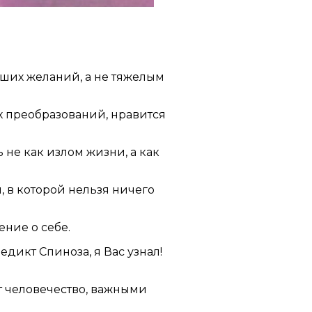
аших желаний, а не тяжелым
х преобразований, нравится
не как излом жизни, а как
, в которой нельзя ничего
ние о себе.
дикт Спиноза, я Вас узнал!
т человечество, важными