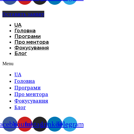
Оставить заявку
UA
Головна
Програми
Про ментора
Фокусування
Блог
Menu
UA
Головна
Програми
Про ментора
Фокусування
Блог
acebook
Youtube
Instagram
Linkedin
Telegram