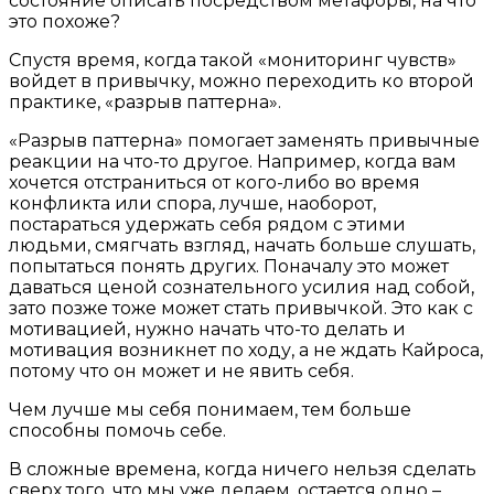
состояние описать посредством метафоры, на что
это похоже?
Спустя время, когда такой «мониторинг чувств»
войдет в привычку, можно переходить ко второй
практике, «разрыв паттерна».
«Разрыв паттерна» помогает заменять привычные
реакции на что-то другое. Например, когда вам
хочется отстраниться от кого-либо во время
конфликта или спора, лучше, наоборот,
постараться удержать себя рядом с этими
людьми, смягчать взгляд, начать больше слушать,
попытаться понять других. Поначалу это может
даваться ценой сознательного усилия над собой,
зато позже тоже может стать привычкой. Это как с
мотивацией, нужно начать что-то делать и
мотивация возникнет по ходу, а не ждать Кайроса,
потому что он может и не явить себя.
Чем лучше мы себя понимаем, тем больше
способны помочь себе.
В сложные времена, когда ничего нельзя сделать
сверх того, что мы уже делаем, остается одно –