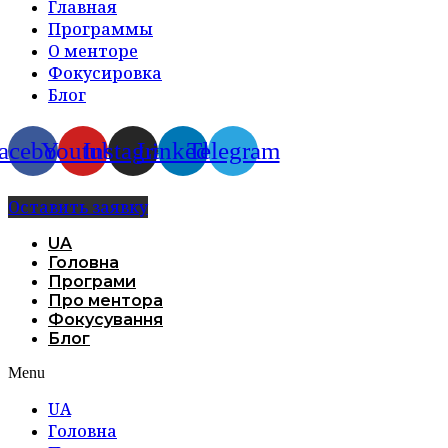
Главная
Программы
О менторе
Фокусировка
Блог
acebook
Youtube
Instagram
Linkedin
Telegram
Оставить заявку
UA
Головна
Програми
Про ментора
Фокусування
Блог
Menu
UA
Головна