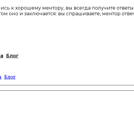
ись к хорошему ментору, вы всегда получите ответ
ом оно и заключается: вы спрашиваете, ментор отвеч
ка
Блог
а
Блог