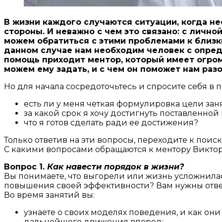
В жизни каждого случаются ситуации, когда н
стороны. И неважно с чем это связано: с личн
можем обратиться с этими проблемами к близки
данном случае нам необходим человек с опре
помощь приходит ментор, который имеет огром
можем ему задать, и с чем он поможет нам раз
Но для начала сосредоточьтесь и спросите себя в 
есть ли у меня четкая формулировка цели зан
за какой срок я хочу достигнуть поставленной
что я готов сделать ради ее достижения?
Только ответив на эти вопросы, переходите к пои
С какими вопросами обращаются к ментору Викто
Вопрос 1.
Как навести порядок в жизни?
Вы понимаете, что выгорели или жизнь усложнилас
повышения своей эффективности? Вам нужны отве
Во время занятий вы:
узнаете о своих моделях поведения, и как он
дальнейшего движения вперед;