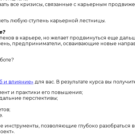
вать все кризисы, связанные с карьерным продвиж
еть любую ступень карьерной лестницы.
е?
 успехов в карьере, но желает продвинуться еще дал
вень, предприниматели, осваивающие новые направ
боте?
б и влияние»
для вас. В результате курса вы получит
ент и практики его повышения;
 дальние перспективы;
тов;
е.
ые инструменты, позволяющие глубоко разобраться 
оект».