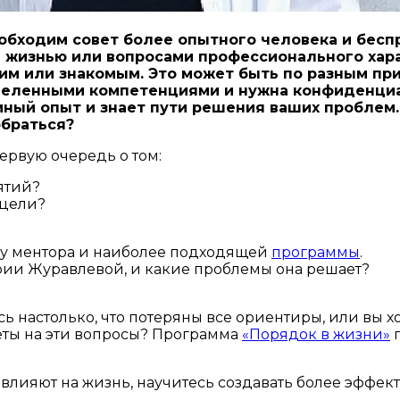
еобходим совет более опытного человека и бесп
ой жизнью или вопросами профессионального хара
м или знакомым. Это может быть по разным прич
деленными компетенциями и нужна конфиденциал
ный опыт и знает пути решения ваших проблем.
обраться?
первую очередь о том:
ятий?
 цели?
ску ментора и наиболее подходящей
программы
.
рии Журавлевой, и какие проблемы она решает?
ь настолько, что потеряны все ориентиры, или вы 
ты на эти вопросы? Программа
«Порядок в жизни»
п
и влияют на жизнь, научитесь создавать более эффе