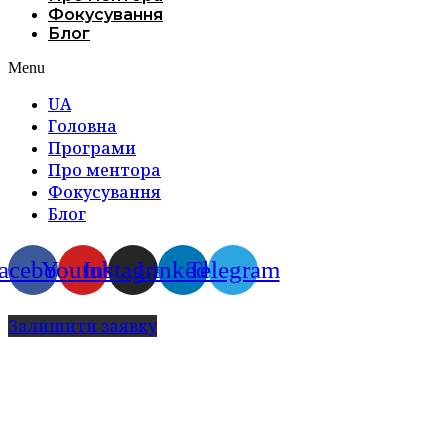
Фокусування
Блог
Menu
UA
Головна
Програми
Про ментора
Фокусування
Блог
acebook
Youtube
Instagram
Linkedin
Telegram
Залишити заявку