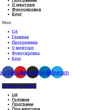
Программы
О менторе
Фокусировка
Блог
Menu
UA
Главная
Программы
О менторе
Фокусировка
Блог
acebook
Youtube
Instagram
Linkedin
Telegram
Оставить заявку
UA
Головна
Програми
Про ментора