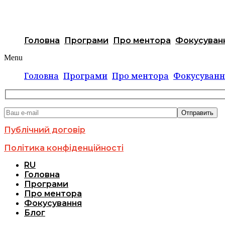
Головна
Програми
Про ментора
Фокусуван
Menu
Головна
Програми
Про ментора
Фокусуванн
Публічний договір
Політика конфіденційності
RU
Головна
Програми
Про ментора
Фокусування
Блог