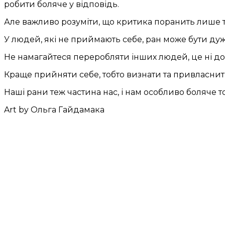
робити боляче у відповідь.
Але важливо розуміти, що критика поранить лише то
У людей, які не приймають себе, ран може бути дуже 
Не намагайтеся переробляти інших людей, це ні до
Краще прийняти себе, тобто визнати та привласнити с
Наші рани теж частина нас, і нам особливо боляче т
Art by Ольга Гайдамака