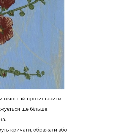
 нічого їй протиставити.
ижується ще більше.
на.
уть кричати, ображати або