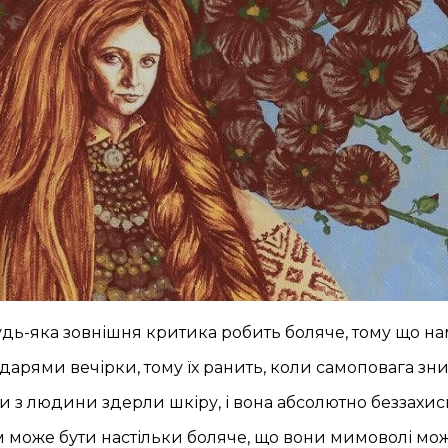
удь-яка зовнішня критика робить боляче, тому що нам
дарями вечірки, тому їх ранить, коли самоповага зн
би з людини здерли шкіру, і вона абсолютно беззахис
м може бути настільки боляче, що вони мимоволі мож