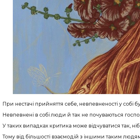
При нестачі прийняття себе, невпевненості у собі б
Невпевнені в собі люди й так не почуваються госпо
У таких випадках критика може відчуватися так, ні
Тому
від більшості взаємодій з іншими таким людя