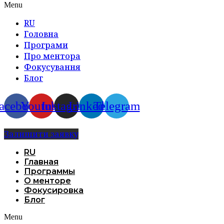
Menu
RU
Головна
Програми
Про ментора
Фокусування
Блог
acebook
Youtube
Instagram
Linkedin
Telegram
Залишити заявку
RU
Главная
Программы
О менторе
Фокусировка
Блог
Menu