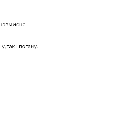
 навмисне.
, так і погану.