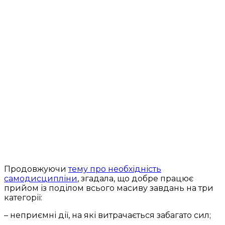
Продовжуючи
тему про необхідність
самодисципліни
, згадала, що добре працює
прийом із поділом всього масиву завдань на три
категорії:
– неприємні дії, на які витрачається забагато сил;