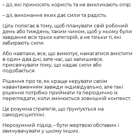
– дії, які приносять користь та не викликають опір;
– дії, виконання яких дає сили та радість.
Ціль полягає в тому, щоб планувати свій робочий
день або тиждень, таким чином, щоб у ньому були
завдання всіх трьох категорій, а не тільки ті, які
забирають сили.
Або навпаки, все, що вимотує, намагатися вмістити
в один-два дні, зате час, що залишився,
присвячувати тому, що надає сили або
подобається.
Рішення про те, як краще керувати своїм
навантаженням завжди індивідуально, але такі
рішення потрібно приймати та періодично їх
переглядати, коли змінюється зовнішній контекст.
Це розумна стратегія, що ґрунтується на
самодисципліні.
Нерозумний підхід – бути жертвою обставин і
звинувачувати у цьому інших..