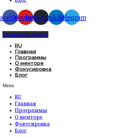
acebook
Youtube
Instagram
Linkedin
Telegram
Залишити заявку
RU
Главная
Программы
О менторе
Фокусировка
Блог
Menu
RU
Главная
Программы
О менторе
Фокусировка
Блог