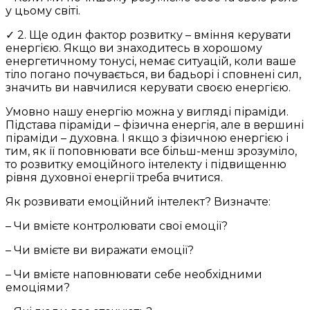
у цьому світі.
✓ 2. Ще один фактор розвитку – вміння керувати
енергією. Якщо ви знаходитесь в хорошому
енергетичному тонусі, немає ситуацій, коли ваше
тіло погано почувається, ви бадьорі і сповнені сил,
значить ви навчилися керувати своєю енергією.
Умовно нашу енергію можна у вигляді піраміди.
Підстава піраміди – фізична енергія, але в вершині
піраміди – духовна. І якщо з фізичною енергією і
тим, як її поповнювати все більш-менш зрозуміло,
то розвитку емоційного інтелекту і підвищенню
рівня духовної енергії треба вчитися.
Як розвивати емоційний інтелект? Визначте:
– Чи вмієте контролювати свої емоції?
– Чи вмієте ви виражати емоції?
– Чи вмієте наповнювати себе необхідними
емоціями?