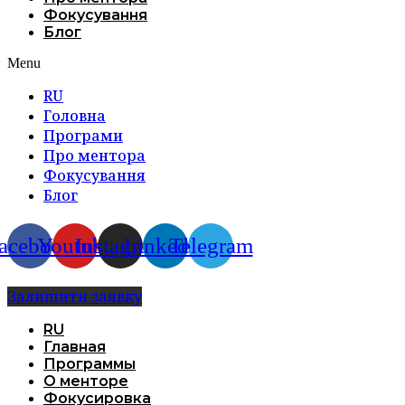
Фокусування
Блог
Menu
RU
Головна
Програми
Про ментора
Фокусування
Блог
acebook
Youtube
Instagram
Linkedin
Telegram
Залишити заявку
RU
Главная
Программы
О менторе
Фокусировка