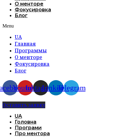
О менторе
Фокусировка
Блог
Menu
UA
Главная
Программы
О менторе
Фокусировка
Блог
acebook
Youtube
Instagram
Linkedin
Telegram
Оставить заявку
UA
Головна
Програми
Про ментора