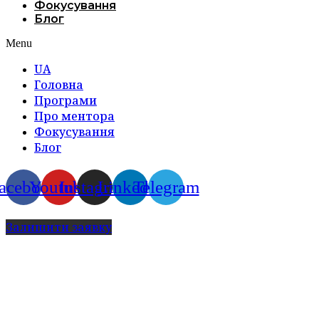
Фокусування
Блог
Menu
UA
Головна
Програми
Про ментора
Фокусування
Блог
acebook
Youtube
Instagram
Linkedin
Telegram
Залишити заявку