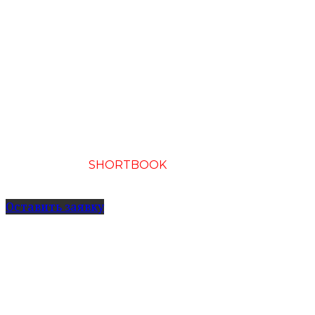
Подписка на
SHORTBOOK
онлайн ресурс
саммари книг
о бизнесе и развитии
Оставить заявку