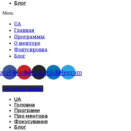
Блог
Menu
UA
Главная
Программы
О менторе
Фокусировка
Блог
acebook
Youtube
Instagram
Linkedin
Telegram
Оставить заявку
UA
Головна
Програми
Про ментора
Фокусування
Блог