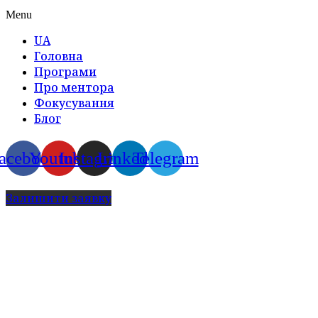
Menu
UA
Головна
Програми
Про ментора
Фокусування
Блог
acebook
Youtube
Instagram
Linkedin
Telegram
Залишити заявку