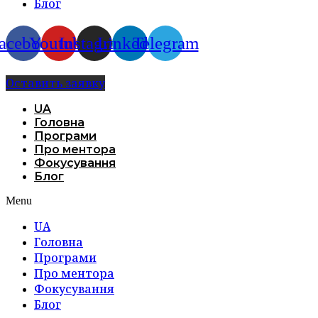
Блог
acebook
Youtube
Instagram
Linkedin
Telegram
Оставить заявку
UA
Головна
Програми
Про ментора
Фокусування
Блог
Menu
UA
Головна
Програми
Про ментора
Фокусування
Блог