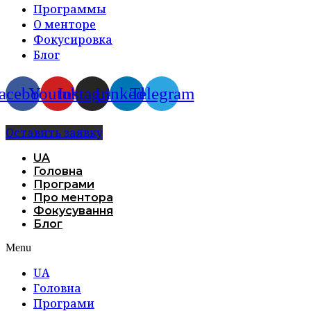
Программы
О менторе
Фокусировка
Блог
acebook
Youtube
Instagram
Linkedin
Telegram
Оставить заявку
UA
Головна
Програми
Про ментора
Фокусування
Блог
Menu
UA
Головна
Програми