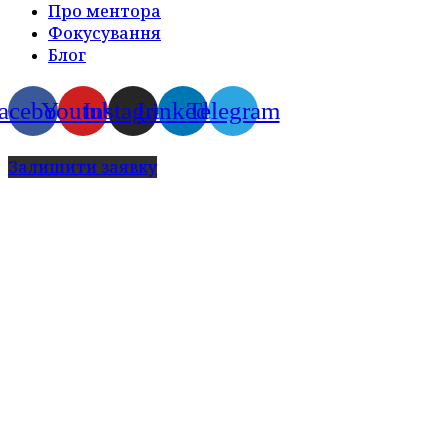
Про ментора
Фокусування
Блог
acebook
Youtube
Instagram
Linkedin
Telegram
Залишити заявку