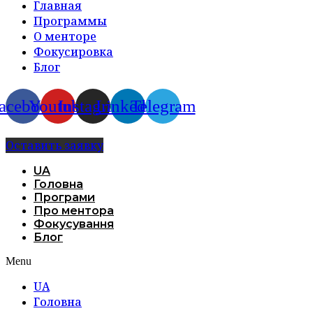
Главная
Программы
О менторе
Фокусировка
Блог
acebook
Youtube
Instagram
Linkedin
Telegram
Оставить заявку
UA
Головна
Програми
Про ментора
Фокусування
Блог
Menu
UA
Головна