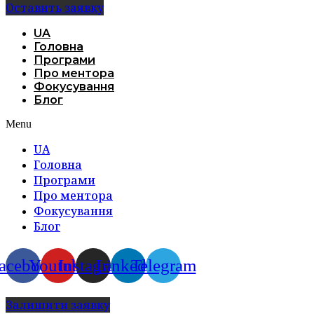
Оставить заявку
UA
Головна
Програми
Про ментора
Фокусування
Блог
Menu
UA
Головна
Програми
Про ментора
Фокусування
Блог
acebook
Youtube
Instagram
Linkedin
Telegram
Залишити заявку