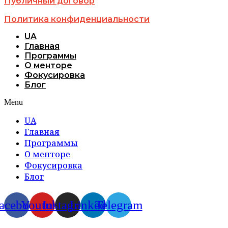
Публичный договор
Политика конфиденциальности
UA
Главная
Программы
О менторе
Фокусировка
Блог
Menu
UA
Главная
Программы
О менторе
Фокусировка
Блог
acebook
Youtube
Instagram
Linkedin
Telegram