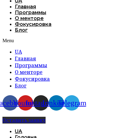
UA
Главная
Программы
О менторе
Фокусировка
Блог
Menu
UA
Главная
Программы
О менторе
Фокусировка
Блог
acebook
Youtube
Instagram
Linkedin
Telegram
Оставить заявку
UA
Головна