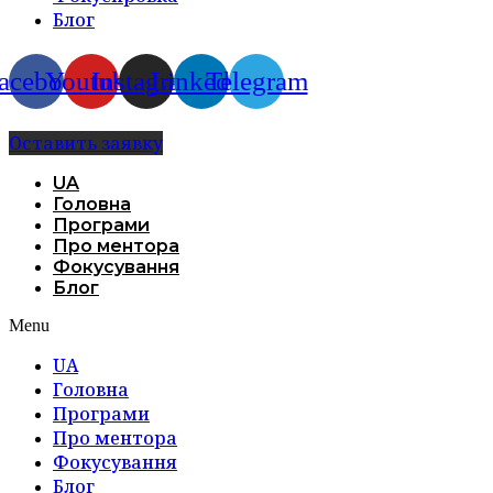
Блог
acebook
Youtube
Instagram
Linkedin
Telegram
Оставить заявку
UA
Головна
Програми
Про ментора
Фокусування
Блог
Menu
UA
Головна
Програми
Про ментора
Фокусування
Блог