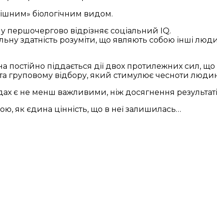
пішним» біологічним видом.
у першочергово відрізняє соціальний IQ.
ьну здатність розуміти, що являють собою інші люди,
 постійно піддається дії двох протилежних сил, що 
а, та груповому відбору, який стимулює чесноти люди
дах є не менш важливими, ніж досягнення результаті
ою, як єдина цінність, що в неї залишилась…