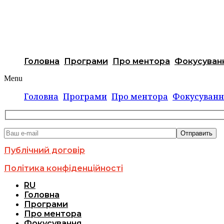
Головна
Програми
Про ментора
Фокусуван
Menu
Головна
Програми
Про ментора
Фокусуванн
Публічний договір
Політика конфіденційності
RU
Головна
Програми
Про ментора
Фокусування