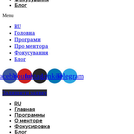
Блог
Menu
RU
Головна
Програми
Про ментора
Фокусування
Блог
acebook
Youtube
Instagram
Linkedin
Telegram
Залишити заявку
RU
Главная
Программы
О менторе
Фокусировка
Блог