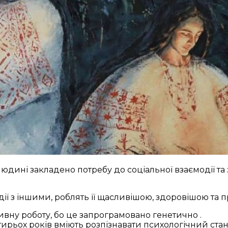
юдині закладено потребу до соціальної взаємодії та з
ії з іншими, роблять її щасливішою, здоровішою та
ивну роботу, бо це запрограмовано генетично .
отирьох років вміють розпізнавати психологічний стан