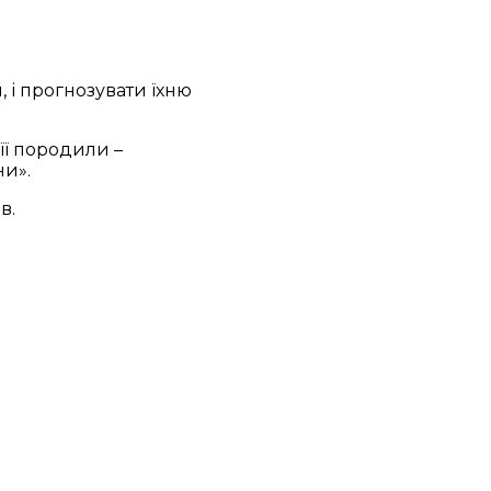
 і прогнозувати їхню
її породили –
ни».
в.