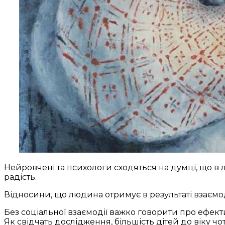
Нейровчені та психологи сходяться на думці, що в л
радість.
Відносини, що людина отримує в результаті взаємод
Без соціальної взаємодії важко говорити про ефект
Як свідчать дослідження, більшість дітей до віку ч