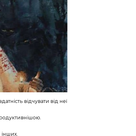
датність відчувати від неї
 продуктивнішою.
 інших.