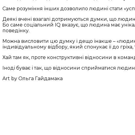
Саме розуміння інших дозволило людині стати «ус
Деякі вчені взагалі дотримуються думки, що людин
Бо саме соціальний IQ вказує, що людина має унікал
поведінку.
Можна висловити цю думку і дещо інакше – «людина
індивідуальному відбору, який спонукає її до гріх
Хай там як, проте конструктивні відносини в коман
Іноді буває і так, що відносини сприйматися людин
Art by Ольга Гайдамака