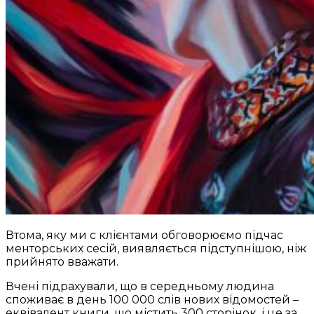
Втома, яку ми с клієнтами обговорюємо підчас
менторських сесій, виявляється підступнішою, ніж
прийнято вважати.
Вчені підрахували, що в середньому людина
споживає в день 100 000 слів нових відомостей –
еквівалент книги, що містить 300 сторінок, і це за