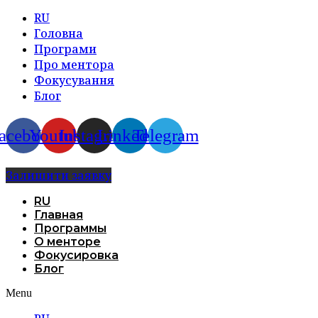
RU
Головна
Програми
Про ментора
Фокусування
Блог
acebook
Youtube
Instagram
Linkedin
Telegram
Залишити заявку
RU
Главная
Программы
О менторе
Фокусировка
Блог
Menu