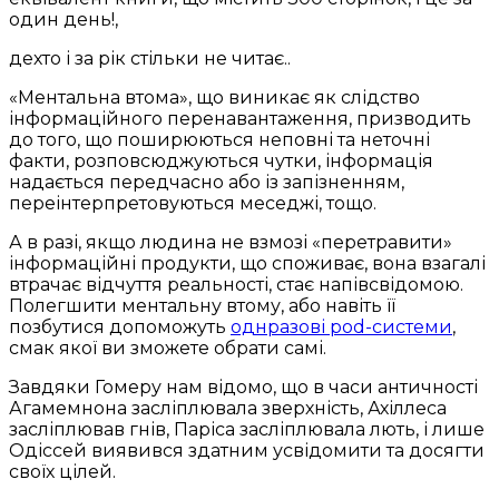
один день!,
дехто і за рік стільки не читає..
«Ментальна втома», що виникає як слідство
інформаційного перенавантаження, призводить
до того, що поширюються неповні та неточні
факти, розповсюджуються чутки, інформація
надається передчасно або із запізненням,
переінтерпретовуються меседжі, тощо.
А в разі, якщо людина не взмозі «перетравити»
інформаційні продукти, що споживає, вона взагалі
втрачає відчуття реальності, стає напівсвідомою.
Полегшити ментальну втому, або навіть її
позбутися допоможуть
однразові pod-системи
,
смак якої ви зможете обрати самі.
Завдяки Гомеру нам відомо, що в часи античності
Агамемнона засліплювала зверхність, Ахіллеса
засліплював гнів, Паріса засліплювала лють, і лише
Одіссей виявився здатним усвідомити та досягти
своїх цілей.