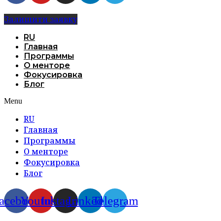
Залишити заявку
RU
Главная
Программы
О менторе
Фокусировка
Блог
Menu
RU
Главная
Программы
О менторе
Фокусировка
Блог
acebook
Youtube
Instagram
Linkedin
Telegram