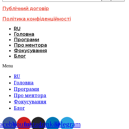
Публічний договір
Політика конфіденційності
RU
Головна
Програми
Про ментора
Фокусування
Блог
Menu
RU
Головна
Програми
Про ментора
Фокусування
Блог
acebook
Youtube
Instagram
Linkedin
Telegram