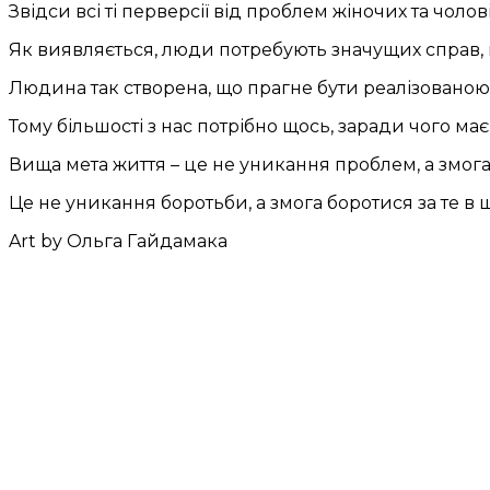
Звідси всі ті перверсії від проблем жіночих та чолов
Як виявляється, люди потребують значущих справ, ва
Людина так створена, що прагне бути реалізованою,
Тому більшості з нас потрібно щось, заради чого ма
Вища мета життя – це не уникання проблем, а змога
Це не уникання боротьби, а змога боротися за те в 
Art by Ольга Гайдамака