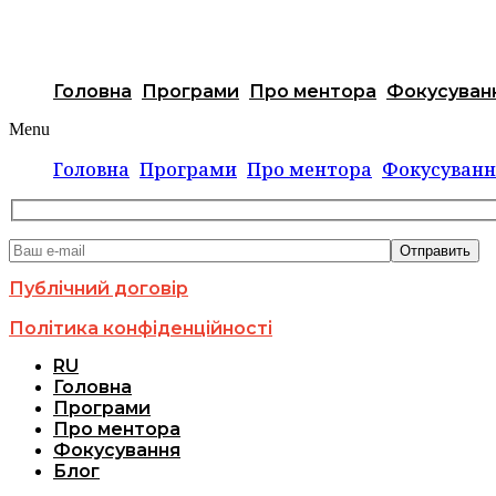
Головна
Програми
Про ментора
Фокусуван
Menu
Головна
Програми
Про ментора
Фокусуванн
Публічний договір
Політика конфіденційності
RU
Головна
Програми
Про ментора
Фокусування
Блог