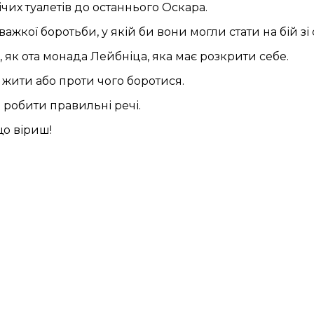
ічих туалетів до останнього Оскара.
жкої боротьби, у якій би вони могли стати на бій зі 
 як ота монада Лейбніца, яка має розкрити себе.
є жити або проти чого боротися.
 робити правильні речі.
що віриш!