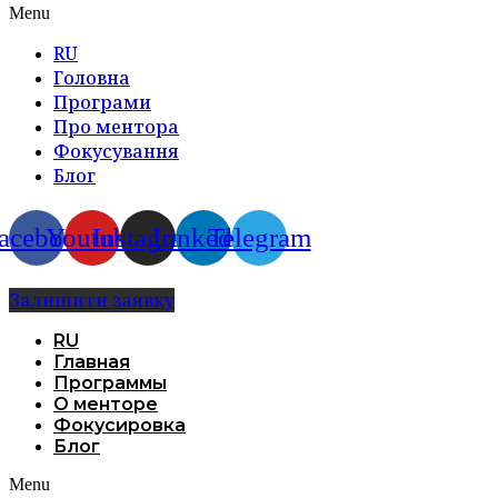
Menu
RU
Головна
Програми
Про ментора
Фокусування
Блог
acebook
Youtube
Instagram
Linkedin
Telegram
Залишити заявку
RU
Главная
Программы
О менторе
Фокусировка
Блог
Menu