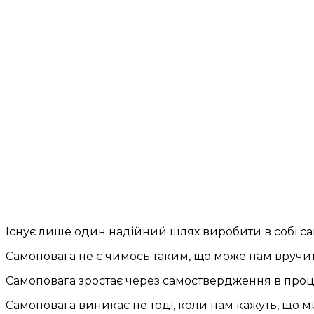
Існує лише один надійний шлях виробити в собі с
Самоповага не є чимось таким, що може нам вручити
Самоповага зростає через самоствердження в процес
Самоповага виникає не тоді, коли нам кажуть, що ми