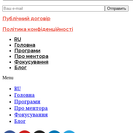
Публічний договір
Політика конфіденційності
RU
Головна
Програми
Про ментора
Фокусування
Блог
Menu
RU
Головна
Програми
Про ментора
Фокусування
Блог