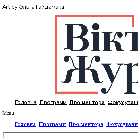
Art by Ольга Гайдамака
Головна
Програми
Про ментора
Фокусуван
Menu
Головна
Програми
Про ментора
Фокусуванн