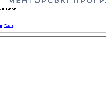
ня
Блог
я
Блог