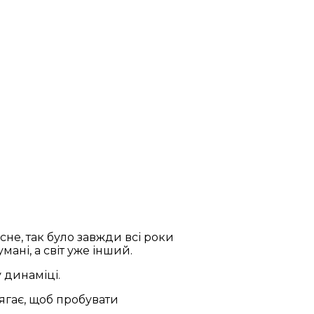
не, так було завжди всі роки
мані, а світ уже інший.
у динаміці.
лягає, щоб пробувати