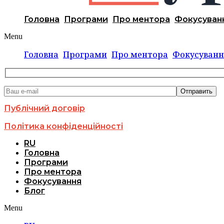
Головна
Програми
Про ментора
Фокусуван
Menu
Головна
Програми
Про ментора
Фокусуванн
Публічний договір
Політика конфіденційності
RU
Головна
Програми
Про ментора
Фокусування
Блог
Menu