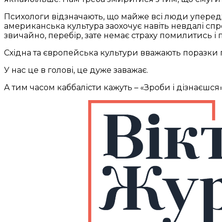
Психологи відзначають, що майже всі люди упередже
американська культура заохочує навіть невдалі спро
звичайно, перебір, зате немає страху помилитись і пе
Східна та європейська культури вважають поразки 
У нас це в голові, це дуже заважає.
А тим часом каббалісти кажуть – «Зроби і дізнаєшся