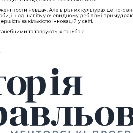
ні проти невдач. Але в різних культурах це по-різ
би, і іноді навіть у очевидному дебілізмі примудряю
ршість за кількістю інновацій у світі.
ганебними та таврують їх ганьбою.
»