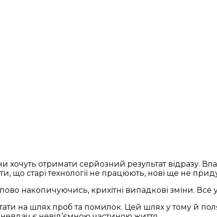
и хочуть отримати серйозний результат відразу. Влас
и, що старі технології не працюють, нові ще не приду
ступово накопичуючись, крихітні випадкові зміни. Все 
стати на шлях проб та помилок. Цей шлях у тому й по
 невдач є невід’ємною частиною життя.