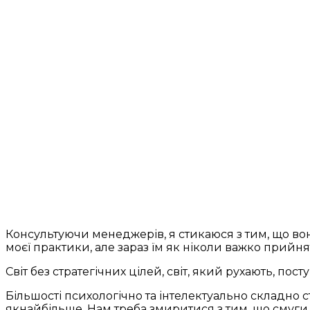
Консультуючи менеджерів, я стикаюся з тим, що вон
моєї практики, але зараз їм як ніколи важко прийнят
Світ без стратегічних цілей, світ, який рухають, по
Більшості психологічно та інтелектуально складно 
якнайбільше. Нам треба змиритися з тим, що смуги