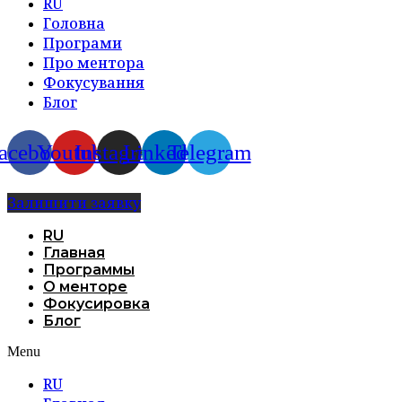
RU
Головна
Програми
Про ментора
Фокусування
Блог
acebook
Youtube
Instagram
Linkedin
Telegram
Залишити заявку
RU
Главная
Программы
О менторе
Фокусировка
Блог
Menu
RU