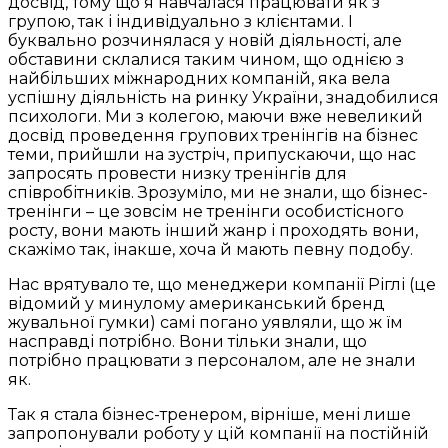
досвід, тому що я навчалася працювати як з
групою, так і індивідуально з клієнтами. І
буквально розчинялася у новій діяльності, але
обставини склалися таким чином, що однією з
найбільших міжнародних компаній, яка вела
успішну діяльність на ринку України, знадобилися
психологи. Ми з колегою, маючи вже невеликий
досвід проведення групових тренінгів на бізнес
теми, прийшли на зустріч, припускаючи, що нас
запросять провести низку тренінгів для
співробітників. Зрозуміло, ми не знали, що бізнес-
тренінги – це зовсім не тренінги особистісного
росту, вони мають інший жанр і проходять вони,
скажімо так, інакше, хоча й мають певну подобу.
Нас врятувало те, що менеджери компанії Ріглі (це
відомий у минулому американський бренд
жувальної гумки) самі погано уявляли, що ж їм
насправді потрібно. Вони тільки знали, що
потрібно працювати з персоналом, але не знали
як.
Так я стала бізнес-тренером, вірніше, мені лише
запропонували роботу у цій компанії на постійній