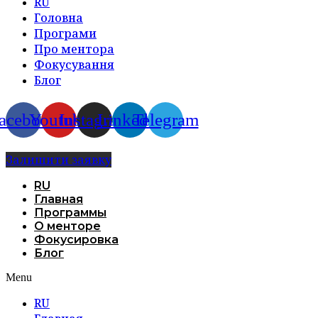
RU
Головна
Програми
Про ментора
Фокусування
Блог
acebook
Youtube
Instagram
Linkedin
Telegram
Залишити заявку
RU
Главная
Программы
О менторе
Фокусировка
Блог
Menu
RU