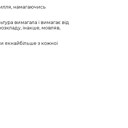
усилля, намагаючись
льтура вимагала і вимагає від
зкладу, інакше, мовляв,
ти якнайбільше з кожної