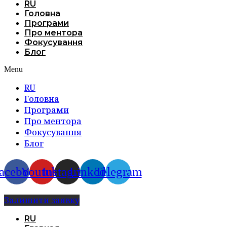
RU
Головна
Програми
Про ментора
Фокусування
Блог
Menu
RU
Головна
Програми
Про ментора
Фокусування
Блог
acebook
Youtube
Instagram
Linkedin
Telegram
Залишити заявку
RU