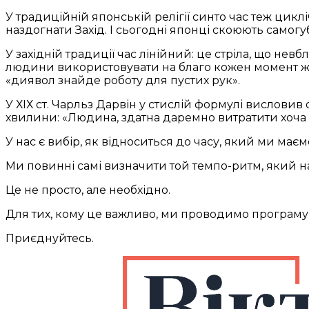
У традиційній японській релігії синто час теж цик
наздогнати Захід. І сьогодні японці скоюють самогуб
У західній традиції час лінійний: це стріла, що нев
людини використовувати на благо кожен момент жи
«диявол знайде роботу для пустих рук».
У ХІХ ст. Чарльз Дарвін у стислій формулі висловив
хвилини: «Людина, здатна даремно витратити хоча б
У нас є вибір, як відноситься до часу, який ми має
Ми повинні самі визначити той темпо-ритм, який 
Це не просто, але необхідно.
Для тих, кому це важливо, ми проводимо програм
Приєднуйтесь.