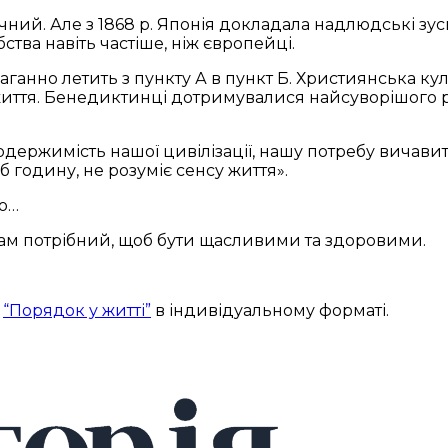
лічний. Але з 1868 р. Японія докладала надлюдські з
ства навіть частіше, ніж європейці.
благанно летить з пункту А в пункт Б. Християнська ку
ття. Бенедиктинці дотримувалися найсуворішого ро
 одержимість нашої цивілізації, нашу потребу вичави
 годину, не розуміє сенсу життя».
мо…
нам потрібний, щоб бути щасливими та здоровими.
у
“Порядок у житті”
в індивідуальному форматі.