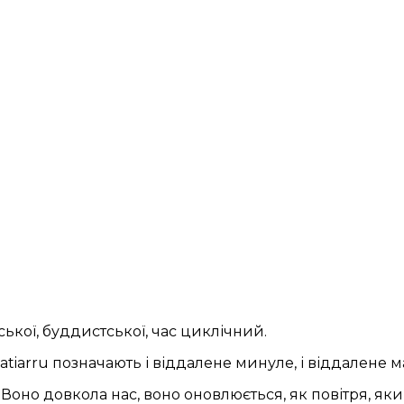
ської, буддистської, час циклічний.
tiarru позначають і віддалене минуле, і віддалене м
. Воно довкола нас, воно оновлюється, як повітря, як