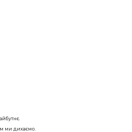
айбутнє.
им ми дихаємо.