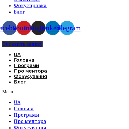
Фокусировка
Блог
acebook
Youtube
Instagram
Linkedin
Telegram
Оставить заявку
UA
Головна
Програми
Про ментора
Фокусування
Блог
Menu
UA
Головна
Програми
Про ментора
Фокусування