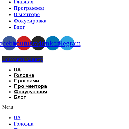
Главная
Программы
О менторе
Фокусировка
Блог
acebook
Youtube
Instagram
Linkedin
Telegram
Оставить заявку
UA
Головна
Програми
Про ментора
Фокусування
Блог
Menu
UA
Головна