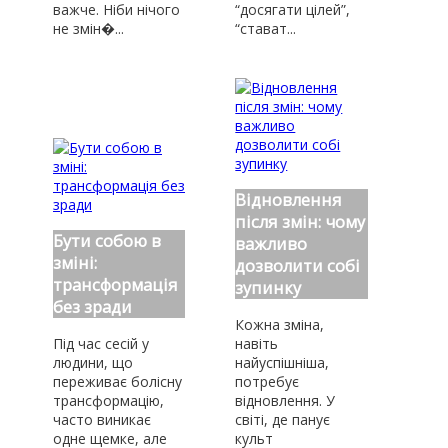
важче. Ніби нічого
“досягати цілей”,
не змін�...
“стават...
Відновлення
після змін: чому
Бути собою в
важливо
зміні:
дозволити собі
трансформація
зупинку
без зради
Кожна зміна,
Під час сесій у
навіть
людини, що
найуспішніша,
переживає болісну
потребує
трансформацію,
відновлення. У
часто виникає
світі, де панує
одне щемке, але
культ