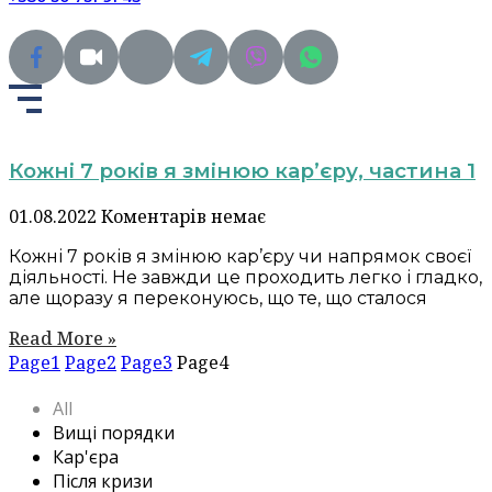
Кожні 7 років я змінюю кар’єру, частина 1
01.08.2022
Коментарів немає
Кожні 7 років я змінюю кар’єру чи напрямок своєї
діяльності. Не завжди це проходить легко і гладко,
але щоразу я переконуюсь, що те, що сталося
Read More »
Page
1
Page
2
Page
3
Page
4
All
Вищі порядки
Кар'єра
Після кризи