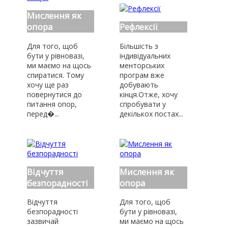
Мислення як
опора
Рефлексії
Для того, щоб
Більшість з
бути у рівновазі,
індивідуальних
ми маємо на щось
менторських
спиратися. Тому
програм вже
хочу ще раз
добувають
повернутися до
кінця.Отже, хочу
питання опор,
спробувати у
перед�...
декількох постах...
Відчуття
Мислення як
безпорадності
опора
Відчуття
Для того, щоб
безпорадності
бути у рівновазі,
зазвичай
ми маємо на щось