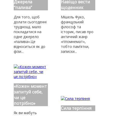
Джерела
Навіщо вести
“палива”
щоденник
Для того, щоб
Мішель Фуко,
долати сьогоденні
французький
труднощі, мало
філософ та
покладатися на
історик, писав про
одне джерело
античний жанр
«палива».Це
«гіпомнемат»,
відноситься як до
тобто пам’ятки,
фізи...
записки...
«Кожен момент
запитуй себе,
чи це
потрібно»
Сила терпіння
Як ви мабуть