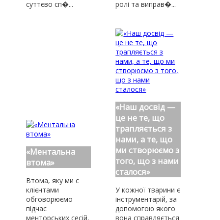
суттєво сп�...
ролі та виправ�...
«Наш досвід —
це не те, що
трапляється з
нами, а те, що
ми створюємо з
«Ментальна
того, що з нами
втома»
сталося»
Втома, яку ми с
клієнтами
У кожної тварини є
обговорюємо
інструментарій, за
підчас
допомогою якого
менторських сесій,
вона справляється