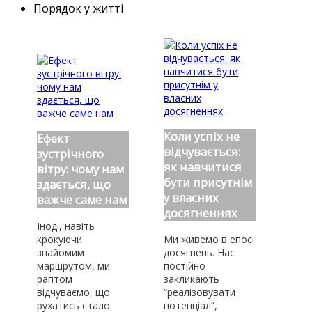
Порядок у житті
Коли успіх не
Ефект
відчувається:
зустрічного
як навчитися
вітру: чому нам
бути присутнім
здається, що
у власних
важче саме нам
досягненнях
Іноді, навіть
крокуючи
Ми живемо в епосі
знайомим
досягнень. Нас
маршрутом, ми
постійно
раптом
закликають
відчуваємо, що
“реалізовувати
рухатись стало
потенціал”,