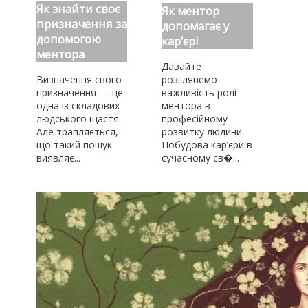
Як знайти своє
Як ментор
призначення за
допомагає у
допомогою
кар’єрі
ментора
Давайте
Визначення свого
розглянемо
призначення — це
важливість ролі
одна із складових
ментора в
людського щастя.
професійному
Але трапляється,
розвитку людини.
що такий пошук
Побудова кар’єри в
виявляє...
сучасному св�...