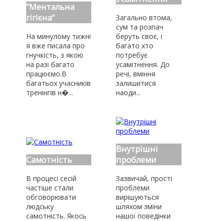
“Ментальна
гігієна”
Загально втома,
сум та розпач
На минулому тижні
беруть своє, і
я вже писала про
багато хто
гнучкість, з якою
потребує
на разі багато
усамітнення. До
працюємо.В
речі, вміння
багатьох учасників
залишитися
тренінгів н�...
наоди...
Внутрішні
Самотність
проблеми
В процесі сесій
Зазвичай, прості
частіше стали
проблеми
обговорювати
вирішуються
людську
шляхом зміни
самотність. Якось
нашої поведінки