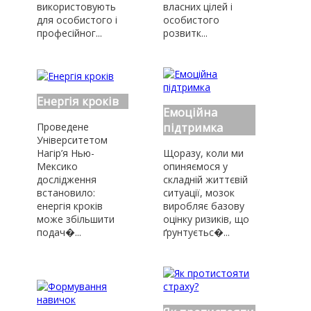
використовують
власних цілей і
для особистого і
особистого
професійног...
розвитк...
Енергія кроків
Емоційна
підтримка
Проведене
Університетом
Нагір’я Нью-
Щоразу, коли ми
Мексико
опиняємося у
дослідження
складній життєвій
встановило:
ситуації, мозок
енергія кроків
виробляє базову
може збільшити
оцінку ризиків, що
подач�...
ґрунтуєтьс�...