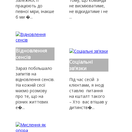
Залежності
тому, що команда
працюють до
не висміюватиме,
певної міри, інакше
не відкидатиме і не
б ми �...
...
Відновлення
сенсів
Соціальні
зв’язки
Зараз побільшало
запитів на
відновлення сенсів.
Під час сесій з
На кожній сесії
клієнтами, я іноді
маємо розмову
ставлю питання
про те, що на
на кшталт такого
різних життєвих
– Хто вас втішав у
е�...
дитинств�...