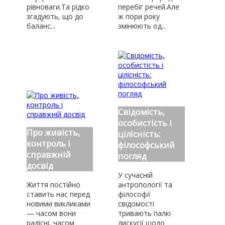
рівноваги.Та рідко
перебіг речей.Але
згадують, що до
ж пори року
баланс...
змінюють од...
Свідомість,
особистість і
Про живість,
цілісність:
контроль і
філософський
справжній
погляд
досвід
У сучасній
Життя постійно
антропології та
ставить нас перед
філософії
новими викликами
свідомості
— часом вони
тривають палкі
радісні, часом
дискусії щодо