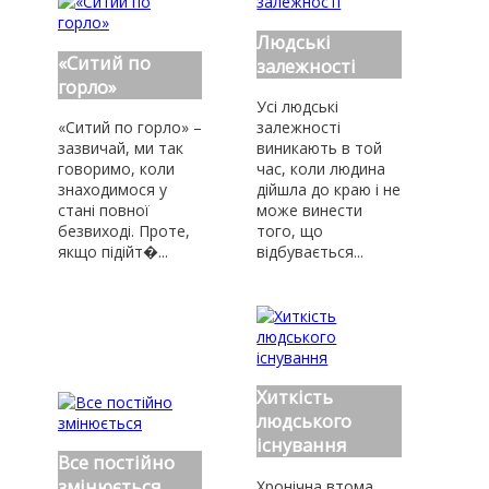
Людські
«Ситий по
залежності
горло»
Усі людські
«Ситий по горло» –
залежності
зазвичай, ми так
виникають в той
говоримо, коли
час, коли людина
знаходимося у
дійшла до краю і не
стані повної
може винести
безвиході. Проте,
того, що
якщо підійт�...
відбувається...
Хиткість
людського
існування
Все постійно
змінюється
Хронічна втома,