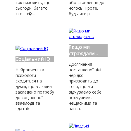
так виходить, що
або ставлення до
сьогодні багато
чогось. Проте,
хто го�...
будь-яке р...
Якщо ми
страждаєм…
Соціальний IQ
Досягнення
Нейровчені та
поставленої цілі
психологи
нерідко
сходяться на
призводить до
думці, що в людині
того, що ми
закладено потребу
відчуваємо себе
до соціальної
похмурими,
взаємодії та
нещасними та
здатніс...
навіть...