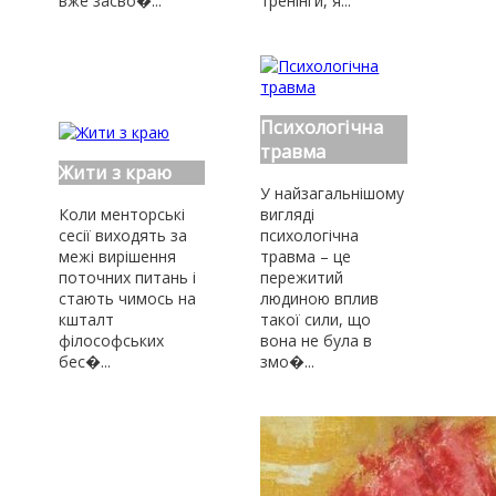
вже засво�...
тренінги, я...
Психологічна
травма
Жити з краю
У найзагальнішому
Коли менторські
вигляді
сесії виходять за
психологічна
межі вирішення
травма – це
поточних питань і
пережитий
стають чимось на
людиною вплив
кшталт
такої сили, що
філософських
вона не була в
бес�...
змо�...