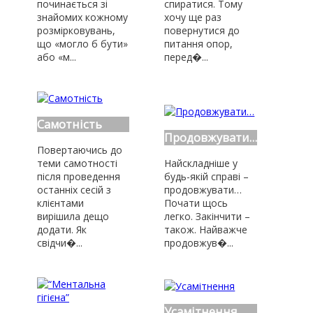
починається зі
спиратися. Тому
знайомих кожному
хочу ще раз
розмірковувань,
повернутися до
що «могло б бути»
питання опор,
або «м...
перед�...
Самотність
Продовжувати…
Повертаючись до
теми самотності
Найскладніше у
після проведення
будь-якій справі –
останніх сесій з
продовжувати…
клієнтами
Почати щось
вирішила дещо
легко. Закінчити –
додати. Як
також. Найважче
свідчи�...
продовжув�...
Усамітнення