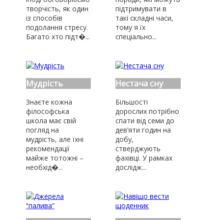
творчість, як один
підтримувати в
із способів
такі складні часи,
подолання стресу.
тому я їх
Багато хто підт�...
спеціально...
Мудрість
Нестача сну
Знаєте кожна
Більшості
філософська
дорослих потрібно
школа має свій
спати від семи до
погляд на
дев’яти годин на
мудрість, але їхні
добу,
рекомендації
стверджують
майже тотожні –
фахівці. У рамках
необхід�...
дослідж...