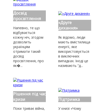
Досвід
просвітлення
«Друге
дихання»
Напевно, те що
відбувається
кожну ніч, згодом
Як відомо, люди
дозволить
мають вмістилища
українцям
енергії, яке
отримати такий
використовується
досвід
в виключних
просвітлення, про
випадках. Іноді це
як�...
називають “д...
Рішення під час
кризи
Підтримка
Поки триває війна,
У книзі «Чому