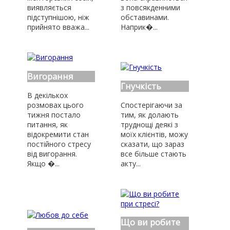
виявляється
з повсякденними
підступнішою, ніж
обставинами.
прийнято вважа...
Наприк�...
Вигорання
Гнучкість
В декількох
розмовах цього
Спостерігаючи за
тижня постало
тим, як долають
питання, як
труднощі деякі з
відокремити стан
моїх клієнтів, можу
постійного стресу
сказати, що зараз
від вигорання.
все більше стають
Якщо �...
акту...
Що ви робите