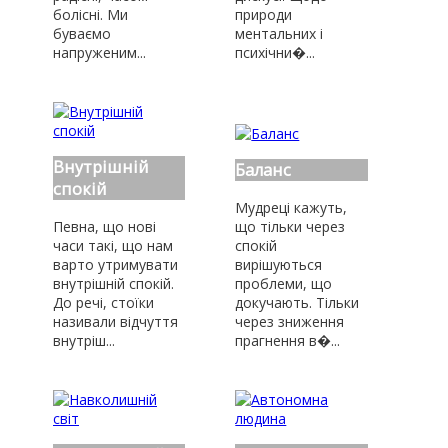
болісні. Ми
природи
буваємо
ментальних і
напруженим...
психічни�...
Внутрішній
Баланс
спокій
Мудреці кажуть,
Певна, що нові
що тільки через
часи такі, що нам
спокій
варто утримувати
вирішуються
внутрішній спокій.
проблеми, що
До речі, стоїки
докучають. Тільки
називали відчуття
через зниження
внутріш...
прагнення в�...