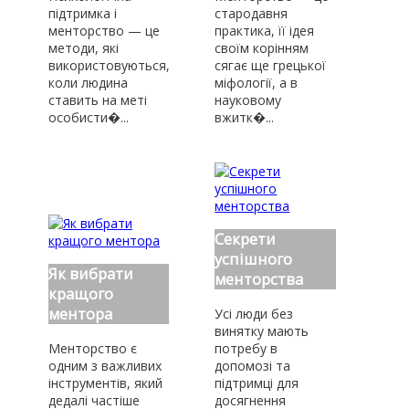
підтримка і
стародавня
менторство — це
практика, її ідея
методи, які
своїм корінням
використовуються,
сягає ще грецької
коли людина
міфології, а в
ставить на меті
науковому
особисти�...
вжитк�...
Секрети
успішного
Як вибрати
менторства
кращого
ментора
Усі люди без
винятку мають
Менторство є
потребу в
одним з важливих
допомозі та
інструментів, який
підтримці для
дедалі частіше
досягнення