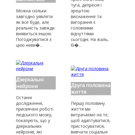
туга, депресія і
Можна скільки
зрештою
завгодно уявляти
виснаження та
як все буде, але
вигорання є
реальність завжди
головними
виявиться іншою.
відчуттями
Погоджуватися з
сьогодні. На жаль,
цією неви�...
бі�...
Дзеркальні
Друга половина
нейрони
життя
Останні
дослідження,
Першу половину
присвячені роботі
життя ми
людського мозку,
витрачаємо на те,
показують, що у
щоб адаптуватися,
дзеркальних
пристосуватися,
нейронів, які
вивчати соціальні