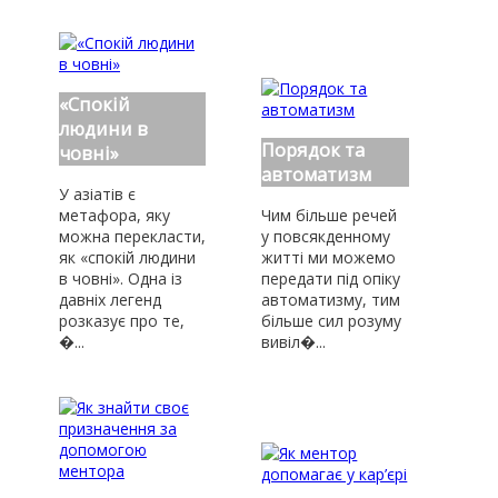
«Спокій
людини в
Порядок та
човні»
автоматизм
У азіатів є
метафора, яку
Чим більше речей
можна перекласти,
у повсякденному
як «спокій людини
житті ми можемо
в човні». Одна із
передати під опіку
давніх легенд
автоматизму, тим
розказує про те,
більше сил розуму
�...
вивіл�...