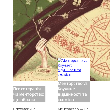
Менторство vs
Психотерапія
Коучинг:
чи менторство:
відмінності та
що обрати
схожість
Психологічна
Менторство — це