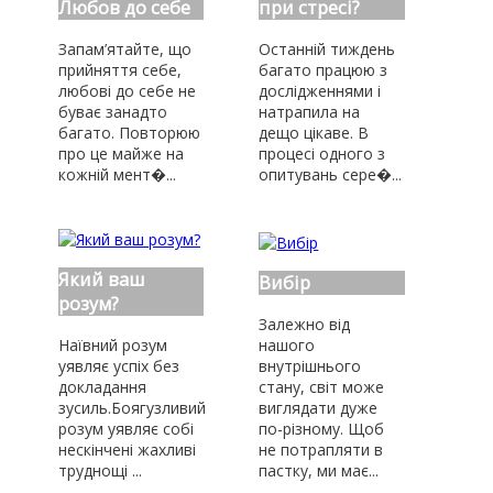
Любов до себе
при стресі?
Запам’ятайте, що
Останній тиждень
прийняття себе,
багато працюю з
любові до себе не
дослідженнями і
буває занадто
натрапила на
багато. Повторюю
дещо цікаве. В
про це майже на
процесі одного з
кожній мент�...
опитувань сере�...
Який ваш
Вибір
розум?
Залежно від
Наївний розум
нашого
уявляє успіх без
внутрішнього
докладання
стану, світ може
зусиль.Боягузливий
виглядати дуже
розум уявляє собі
по-різному. Щоб
нескінчені жахливі
не потрапляти в
труднощі ...
пастку, ми має...