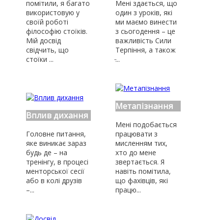
помітили, я багато
Мені здається, що
використовую у
один з уроків, які
своїй роботі
ми маємо винести
філософію стоїків.
з сьогодення – це
Мій досвід
важливість Сили
свідчить, що
Терпіння, а також
стоїки ...
̵...
Метапізнання
Вплив дихання
Мені подобається
Головне питання,
працювати з
яке виникає зараз
мисленням тих,
будь де – на
хто до мене
тренінгу, в процесі
звертається. Я
менторської сесії
навіть помітила,
або в колі друзів
що фахівців, які
–...
працю...