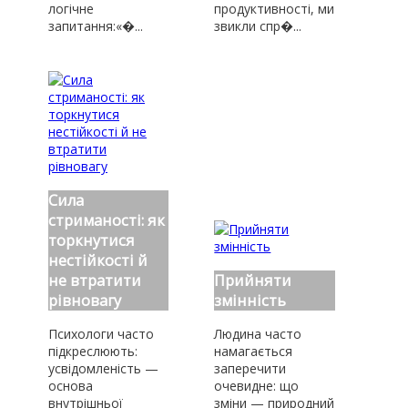
логічне
продуктивності, ми
запитання:«�...
звикли спр�...
Сила
стриманості: як
торкнутися
нестійкості й
не втратити
Прийняти
рівновагу
змінність
Психологи часто
Людина часто
підкреслюють:
намагається
усвідомленість —
заперечити
основа
очевидне: що
внутрішньої
зміни — природний