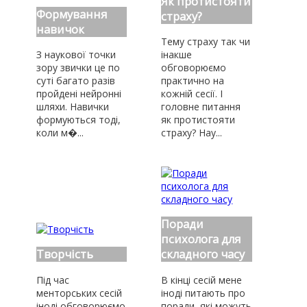
Як протистояти
Формування
страху?
навичок
Тему страху так чи
З наукової точки
інакше
зору звички це по
обговорюємо
суті багато разів
практично на
пройдені нейронні
кожній сесії. І
шляхи. Навички
головне питання
формуються тоді,
як протистояти
коли м�...
страху? Нау...
Поради
психолога для
Творчість
складного часу
Під час
В кінці сесій мене
менторських сесій
іноді питають про
іноді обговорюємо
поради, які можуть