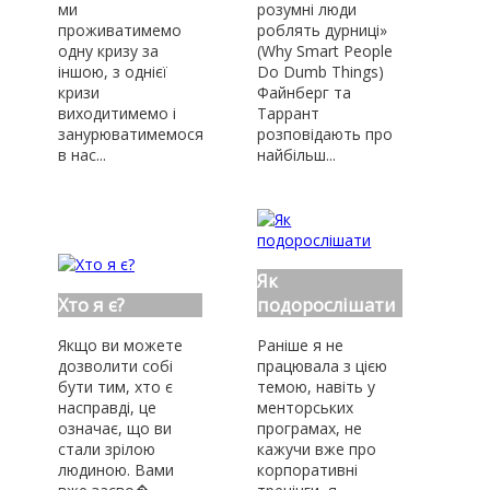
ми
розумні люди
проживатимемо
роблять дурниці»
одну кризу за
(Why Smart People
іншою, з однієї
Do Dumb Things)
кризи
Файнберг та
виходитимемо і
Таррант
занурюватимемося
розповідають про
в нас...
найбільш...
Як
Хто я є?
подорослішати
Якщо ви можете
Раніше я не
дозволити собі
працювала з цією
бути тим, хто є
темою, навіть у
насправді, це
менторських
означає, що ви
програмах, не
стали зрілою
кажучи вже про
людиною. Вами
корпоративні