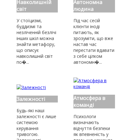
Навколишній
Автономна
світ
людина
У стоїцизмі,
Під час сесій
буддизмі та
клієнти іноді
незліченній безлічі
питають, як
інших шкіл можна
зрозуміти, що вже
знайти метафору,
настав час
що описує
перестати вдавати
навколишній світ
з себе цілком
по�...
автономн�...
Атмосфера в
Залежності
команді
Будь-які наші
залежності є лише
Психологи
системою
визначають
керування
відчуття безпеки
тривогою.
як впевненість у